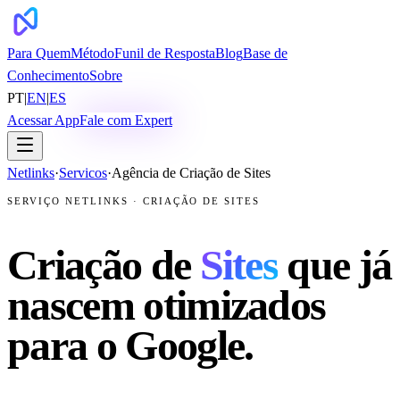
Para Quem
Método
Funil de Resposta
Blog
Base de
Conhecimento
Sobre
PT
|
EN
|
ES
Acessar App
Fale com Expert
Netlinks
·
Servicos
·
Agência de Criação de Sites
SERVIÇO NETLINKS · CRIAÇÃO DE SITES
Criação de
Sites
que já
nascem otimizados
para o Google.