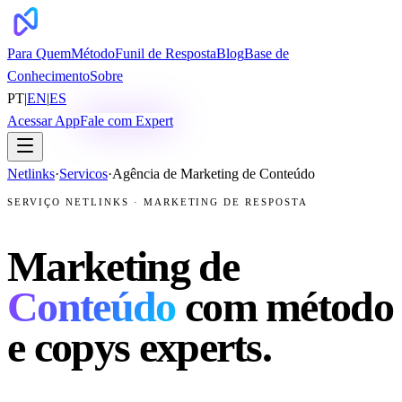
Para Quem
Método
Funil de Resposta
Blog
Base de
Conhecimento
Sobre
PT
|
EN
|
ES
Acessar App
Fale com Expert
Netlinks
·
Servicos
·
Agência de Marketing de Conteúdo
SERVIÇO NETLINKS · MARKETING DE RESPOSTA
Marketing de
Conteúdo
com método
e copys experts.