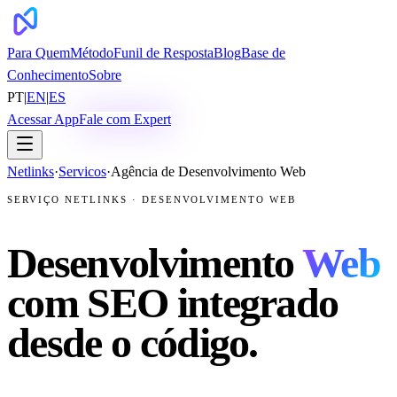
Para Quem
Método
Funil de Resposta
Blog
Base de
Conhecimento
Sobre
PT
|
EN
|
ES
Acessar App
Fale com Expert
Netlinks
·
Servicos
·
Agência de Desenvolvimento Web
SERVIÇO NETLINKS · DESENVOLVIMENTO WEB
Desenvolvimento
Web
com SEO integrado
desde o código.