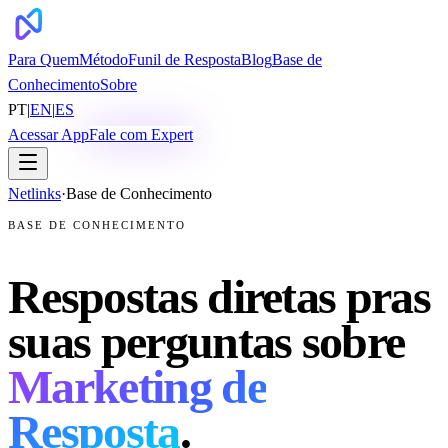
Para Quem
Método
Funil de Resposta
Blog
Base de
Conhecimento
Sobre
PT
|
EN
|
ES
Acessar App
Fale com Expert
Netlinks
·
Base de Conhecimento
BASE DE CONHECIMENTO
Respostas diretas pras
suas perguntas sobre
Marketing de
Resposta
.