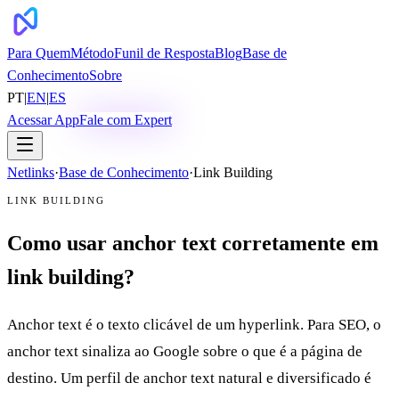
Para Quem
Método
Funil de Resposta
Blog
Base de
Conhecimento
Sobre
PT
|
EN
|
ES
Acessar App
Fale com Expert
Netlinks
·
Base de Conhecimento
·
Link Building
LINK BUILDING
Como usar anchor text corretamente em
link building?
Anchor text é o texto clicável de um hyperlink. Para SEO, o
anchor text sinaliza ao Google sobre o que é a página de
destino. Um perfil de anchor text natural e diversificado é