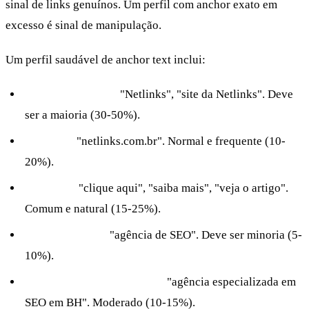
sinal de links genuínos. Um perfil com anchor exato em
excesso é sinal de manipulação.
Um perfil saudável de anchor text inclui:
Anchor de marca:
"Netlinks", "site da Netlinks". Deve
ser a maioria (30-50%).
URL nua:
"netlinks.com.br". Normal e frequente (10-
20%).
Genérico:
"clique aqui", "saiba mais", "veja o artigo".
Comum e natural (15-25%).
Keyword exata:
"agência de SEO". Deve ser minoria (5-
10%).
Keyword parcial/variação:
"agência especializada em
SEO em BH". Moderado (10-15%).