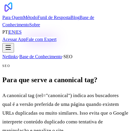
Para Quem
Método
Funil de Resposta
Blog
Base de
Conhecimento
Sobre
PT
|
EN
|
ES
Acessar App
Fale com Expert
Netlinks
·
Base de Conhecimento
·
SEO
SEO
Para que serve a canonical tag?
A canonical tag (rel="canonical") indica aos buscadores
qual é a versão preferida de uma página quando existem
URLs duplicadas ou muito similares. Isso evita que o Google
interprete conteúdo duplicado como tentativa de
manipulação e penalize o site.