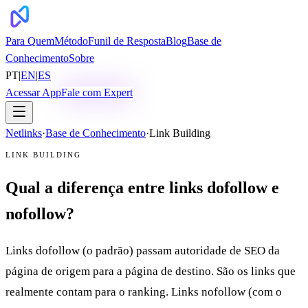
Para Quem
Método
Funil de Resposta
Blog
Base de
Conhecimento
Sobre
PT
|
EN
|
ES
Acessar App
Fale com Expert
Netlinks
·
Base de Conhecimento
·
Link Building
LINK BUILDING
Qual a diferença entre links dofollow e
nofollow?
Links dofollow (o padrão) passam autoridade de SEO da
página de origem para a página de destino. São os links que
realmente contam para o ranking. Links nofollow (com o