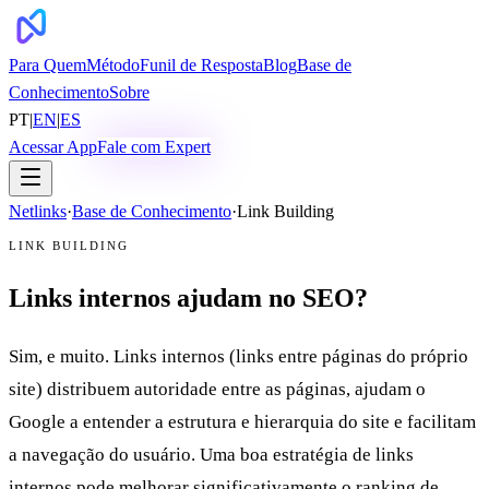
Para Quem
Método
Funil de Resposta
Blog
Base de
Conhecimento
Sobre
PT
|
EN
|
ES
Acessar App
Fale com Expert
Netlinks
·
Base de Conhecimento
·
Link Building
LINK BUILDING
Links internos ajudam no SEO?
Sim, e muito. Links internos (links entre páginas do próprio
site) distribuem autoridade entre as páginas, ajudam o
Google a entender a estrutura e hierarquia do site e facilitam
a navegação do usuário. Uma boa estratégia de links
internos pode melhorar significativamente o ranking de