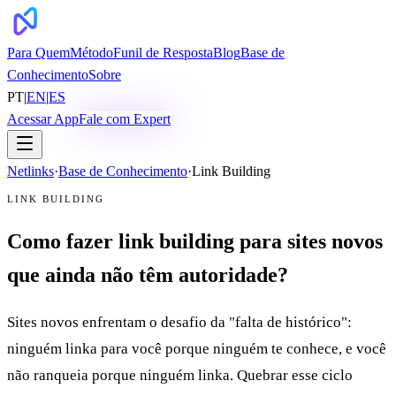
Para Quem
Método
Funil de Resposta
Blog
Base de
Conhecimento
Sobre
PT
|
EN
|
ES
Acessar App
Fale com Expert
Netlinks
·
Base de Conhecimento
·
Link Building
LINK BUILDING
Como fazer link building para sites novos
que ainda não têm autoridade?
Sites novos enfrentam o desafio da "falta de histórico":
ninguém linka para você porque ninguém te conhece, e você
não ranqueia porque ninguém linka. Quebrar esse ciclo