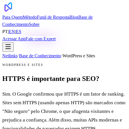
Para Quem
Método
Funil de Resposta
Blog
Base de
Conhecimento
Sobre
PT
|
EN
|
ES
Acessar App
Fale com Expert
Netlinks
·
Base de Conhecimento
·
WordPress e Sites
WORDPRESS E SITES
HTTPS é importante para SEO?
Sim. O Google confirmou que HTTPS é um fator de ranking.
Sites sem HTTPS (usando apenas HTTP) são marcados como
"Não seguro" pelo Chrome, o que afugenta visitantes e
prejudica a confiança. Além disso, muitas APIs modernas e
funcionalidades de navegador exigem HTTPS.