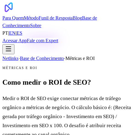
Para Quem
Método
Funil de Resposta
Blog
Base de
Conhecimento
Sobre
PT
|
EN
|
ES
Acessar App
Fale com Expert
Netlinks
·
Base de Conhecimento
·
Métricas e ROI
MÉTRICAS E ROI
Como medir o ROI de SEO?
Medir o ROI de SEO exige conectar métricas de tráfego
orgânico a métricas de negócio. O cálculo básico é: (Receita
gerada por tráfego orgânico - Investimento em SEO) /
Investimento em SEO x 100. O desafio é atribuir receita
corretamente ao canal orgânico.