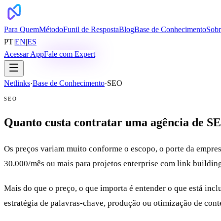
Para Quem
Método
Funil de Resposta
Blog
Base de Conhecimento
Sobr
PT
|
EN
|
ES
Acessar App
Fale com Expert
Netlinks
·
Base de Conhecimento
·
SEO
SEO
Quanto custa contratar uma agência de S
Os preços variam muito conforme o escopo, o porte da empres
30.000/mês ou mais para projetos enterprise com link buildi
Mais do que o preço, o que importa é entender o que está incl
estratégia de palavras-chave, produção ou otimização de cont