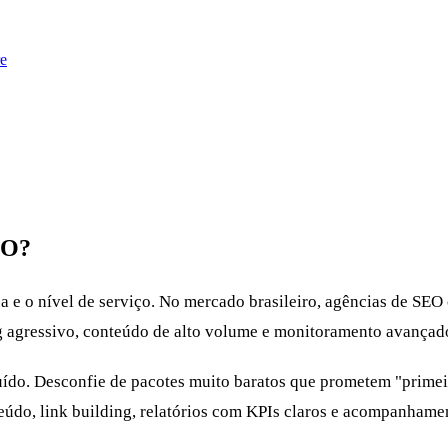
e
EO?
a e o nível de serviço. No mercado brasileiro, agências de SE
ng agressivo, conteúdo de alto volume e monitoramento avançad
uído. Desconfie de pacotes muito baratos que prometem "primeir
eúdo, link building, relatórios com KPIs claros e acompanhame