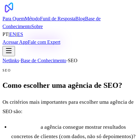
Para Quem
Método
Funil de Resposta
Blog
Base de
Conhecimento
Sobre
PT
|
EN
|
ES
Acessar App
Fale com Expert
Netlinks
·
Base de Conhecimento
·
SEO
SEO
Como escolher uma agência de SEO?
Os critérios mais importantes para escolher uma agência de
SEO são:
Cases reais:
a agência consegue mostrar resultados
concretos de clientes (com dados, não só depoimentos)?