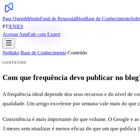
Para Quem
Método
Funil de Resposta
Blog
Base de Conhecimento
Sobr
PT
|
EN
|
ES
Acessar App
Fale com Expert
Netlinks
·
Base de Conhecimento
·
Conteúdo
CONTEÚDO
Com que frequência devo publicar no blog
A frequência ideal depende dos seus recursos e do nível de co
qualidade. Um artigo excelente por semana vale mais do que c
Consistência é mais importante do que volume. O Google e as
3 meses sem atualizar é menos eficaz do que um que publica 1