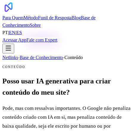
Para Quem
Método
Funil de Resposta
Blog
Base de
Conhecimento
Sobre
PT
|
EN
|
ES
Acessar App
Fale com Expert
Netlinks
·
Base de Conhecimento
·
Conteúdo
CONTEÚDO
Posso usar IA generativa para criar
conteúdo do meu site?
Pode, mas com ressalvas importantes. O Google não penaliza
conteúdo criado com IA em si, mas penaliza conteúdo de
baixa qualidade, seja ele escrito por humano ou por