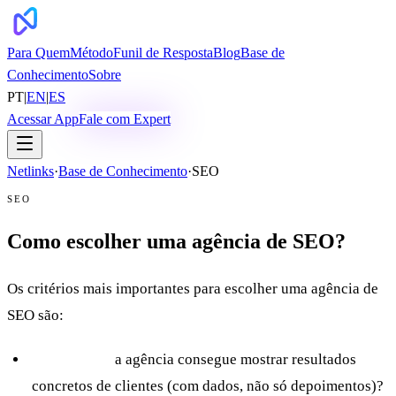
Para Quem
Método
Funil de Resposta
Blog
Base de
Conhecimento
Sobre
PT
|
EN
|
ES
Acessar App
Fale com Expert
Netlinks
·
Base de Conhecimento
·
SEO
SEO
Como escolher uma agência de SEO?
Os critérios mais importantes para escolher uma agência de
SEO são:
Cases reais:
a agência consegue mostrar resultados
concretos de clientes (com dados, não só depoimentos)?