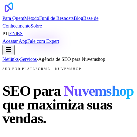
Para Quem
Método
Funil de Resposta
Blog
Base de
Conhecimento
Sobre
PT
|
EN
|
ES
Acessar App
Fale com Expert
Netlinks
·
Servicos
·
Agência de SEO para Nuvemshop
SEO POR PLATAFORMA · NUVEMSHOP
SEO para
Nuvemshop
que maximiza suas
vendas.