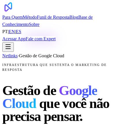
Para Quem
Método
Funil de Resposta
Blog
Base de
Conhecimento
Sobre
PT
|
EN
|
ES
Acessar App
Fale com Expert
Netlinks
·
Gestão de Google Cloud
INFRAESTRUTURA QUE SUSTENTA O MARKETING DE
RESPOSTA
Gestão de
Google
Cloud
que você não
precisa pensar.