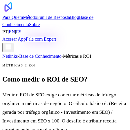
Para Quem
Método
Funil de Resposta
Blog
Base de
Conhecimento
Sobre
PT
|
EN
|
ES
Acessar App
Fale com Expert
Netlinks
·
Base de Conhecimento
·
Métricas e ROI
MÉTRICAS E ROI
Como medir o ROI de SEO?
Medir o ROI de SEO exige conectar métricas de tráfego
orgânico a métricas de negócio. O cálculo básico é: (Receita
gerada por tráfego orgânico - Investimento em SEO) /
Investimento em SEO x 100. O desafio é atribuir receita
corretamente ao canal orgânico.