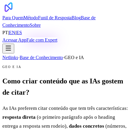
Para Quem
Método
Funil de Resposta
Blog
Base de
Conhecimento
Sobre
PT
|
EN
|
ES
Acessar App
Fale com Expert
Netlinks
·
Base de Conhecimento
·
GEO e IA
GEO E IA
Como criar conteúdo que as IAs gostem
de citar?
As IAs preferem citar conteúdo que tem três características:
resposta direta
(o primeiro parágrafo após o heading
entrega a resposta sem rodeio),
dados concretos
(números,