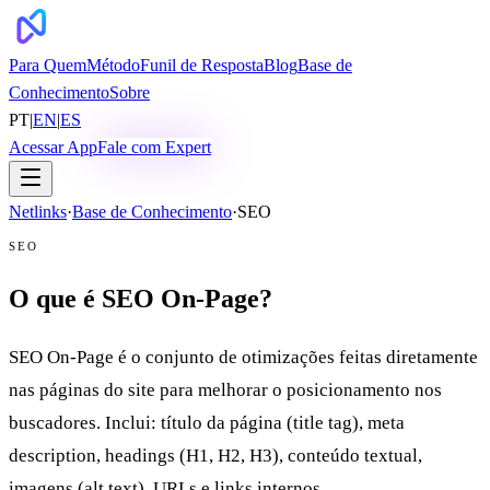
Para Quem
Método
Funil de Resposta
Blog
Base de
Conhecimento
Sobre
PT
|
EN
|
ES
Acessar App
Fale com Expert
Netlinks
·
Base de Conhecimento
·
SEO
SEO
O que é SEO On-Page?
SEO On-Page é o conjunto de otimizações feitas diretamente
nas páginas do site para melhorar o posicionamento nos
buscadores. Inclui: título da página (title tag), meta
description, headings (H1, H2, H3), conteúdo textual,
imagens (alt text), URLs e links internos.