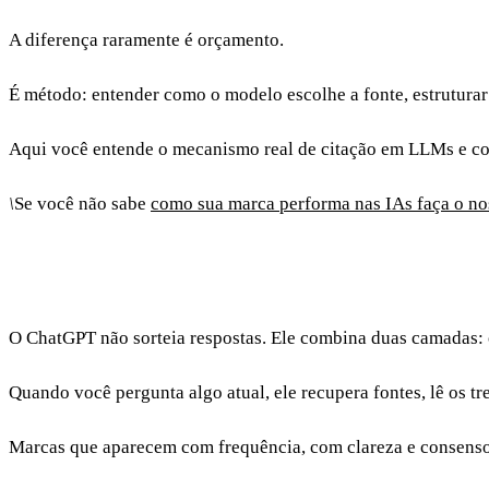
A diferença raramente é orçamento.
É método: entender como o modelo escolhe a fonte, estruturar
Aqui você entende o mecanismo real de citação em LLMs e c
\
Se você não sabe
como sua marca performa nas IAs faça o nos
Como o ChatGPT escolhe o que cit
O ChatGPT não sorteia respostas. Ele combina duas camadas: 
Quando você pergunta algo atual, ele recupera fontes, lê os tr
Marcas que aparecem com frequência, com clareza e consenso 