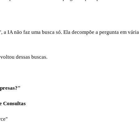
buscas
 IA não faz uma busca só. Ela decompõe a pergunta em várias c
 voltou dessas buscas.
mpresas?"
e Consultas
rce"