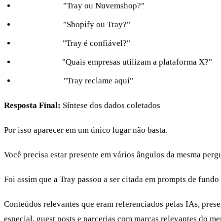
Consulta C:
"Tray ou Nuvemshop?"
Consulta D:
"Shopify ou Tray?"
Consulta E:
"Tray é confiável?"
Consulta F:
"Quais empresas utilizam a plataforma X?"
Consulta G:
"Tray reclame aqui"
Resposta Final:
Síntese dos dados coletados
Por isso aparecer em um único lugar não basta.
Você precisa estar presente em vários ângulos da mesma perg
Foi assim que a Tray passou a ser citada em prompts de fund
Conteúdos relevantes que eram referenciados pelas IAs, prese
especial, guest posts e parcerias com marcas relevantes do me