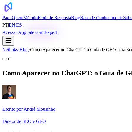
Para Quem
Método
Funil de Resposta
Blog
Base de Conhecimento
Sobr
PT
|
EN
|
ES
Acessar App
Fale com Expert
Netlinks
·
Blog
·
Como Aparecer no ChatGPT: o Guia de GEO para Ser C
GEO
Como Aparecer no ChatGPT: o Guia de GEO
Escrito por
André Mousinho
Diretor de SEO e GEO