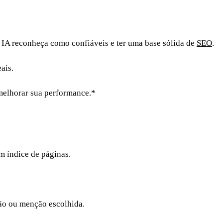
a IA reconheça como confiáveis e ter uma base sólida de
SEO
.
ais.
 melhorar sua performance.*
m índice de páginas.
ção ou menção escolhida.