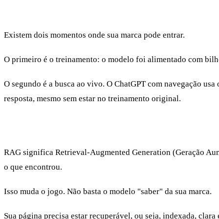
O índice de busca e o treinamento são coisas
Existem dois momentos onde sua marca pode entrar.
O primeiro é o treinamento: o modelo foi alimentado com bilhõ
O segundo é a busca ao vivo. O ChatGPT com navegação usa o 
resposta, mesmo sem estar no treinamento original.
RAG: o modelo busca antes de responder
RAG significa Retrieval-Augmented Generation (Geração Aumen
o que encontrou.
Isso muda o jogo. Não basta o modelo "saber" da sua marca.
Sua página precisa estar recuperável, ou seja, indexada, clar