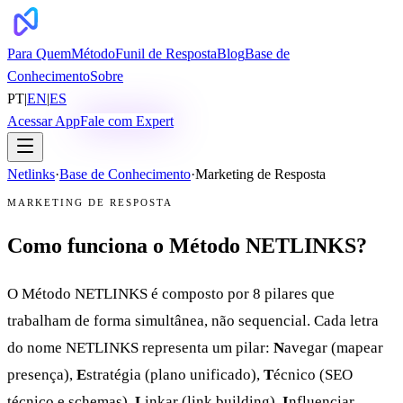
Para Quem
Método
Funil de Resposta
Blog
Base de
Conhecimento
Sobre
PT
|
EN
|
ES
Acessar App
Fale com Expert
Netlinks
·
Base de Conhecimento
·
Marketing de Resposta
MARKETING DE RESPOSTA
Como funciona o Método NETLINKS?
O Método NETLINKS é composto por 8 pilares que
trabalham de forma simultânea, não sequencial. Cada letra
do nome NETLINKS representa um pilar:
N
avegar (mapear
presença),
E
stratégia (plano unificado),
T
écnico (SEO
técnico e schemas),
L
inkar (link building),
I
nfluenciar