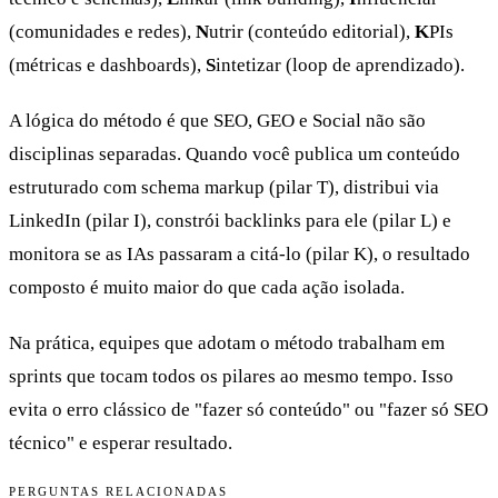
(comunidades e redes),
N
utrir (conteúdo editorial),
K
PIs
(métricas e dashboards),
S
intetizar (loop de aprendizado).
A lógica do método é que SEO, GEO e Social não são
disciplinas separadas. Quando você publica um conteúdo
estruturado com schema markup (pilar T), distribui via
LinkedIn (pilar I), constrói backlinks para ele (pilar L) e
monitora se as IAs passaram a citá-lo (pilar K), o resultado
composto é muito maior do que cada ação isolada.
Na prática, equipes que adotam o método trabalham em
sprints que tocam todos os pilares ao mesmo tempo. Isso
evita o erro clássico de "fazer só conteúdo" ou "fazer só SEO
técnico" e esperar resultado.
PERGUNTAS RELACIONADAS