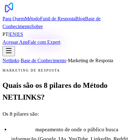
Para Quem
Método
Funil de Resposta
Blog
Base de
Conhecimento
Sobre
PT
|
EN
|
ES
Acessar App
Fale com Expert
Netlinks
·
Base de Conhecimento
·
Marketing de Resposta
MARKETING DE RESPOSTA
Quais são os 8 pilares do Método
NETLINKS?
Os 8 pilares são:
Navigate:
mapeamento de onde o público busca
informação (Google, IAs, YouTube, LinkedIn, Reddit,