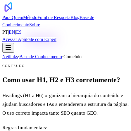
Para Quem
Método
Funil de Resposta
Blog
Base de
Conhecimento
Sobre
PT
|
EN
|
ES
Acessar App
Fale com Expert
Netlinks
·
Base de Conhecimento
·
Conteúdo
CONTEÚDO
Como usar H1, H2 e H3 corretamente?
Headings (H1 a H6) organizam a hierarquia do conteúdo e
ajudam buscadores e IAs a entenderem a estrutura da página.
O uso correto impacta tanto SEO quanto GEO.
Regras fundamentais: